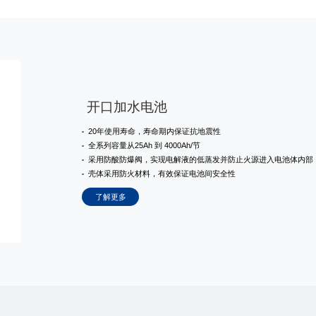
开口加水电池
20年使用寿命，寿命期内保证抗地震性
全系列容量从25Ah 到 4000Ah/节
采用防酸防爆阀，实现电解液的低蒸发并防止火源进入电池体内部
壳体采用防火材料，有效保证电池间安全性
了解更多