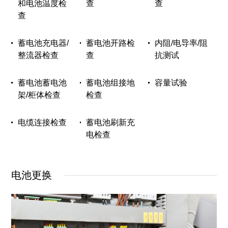
和电池温度检
查
查
查
蓄电池充电器/
蓄电池开路检
内阻/电导率/阻
整流器检查
查
抗测试
蓄电池蓄电池
蓄电池组接地
容量试验
架/柜体检查
检查
电缆连接检查
蓄电池刷新充
电检查
电池更换