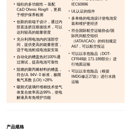
端柱的多功能性 – 装配
IEC60896
C&D Ohmic Ring® ，更易
UL认证的组件
于维护保养检测
多单格的电池设计使电池安
创新的前端子设计，通过内
装和维护更经济
部直连挤压熔接技术，可以
符合国际航空运输协会/国
达到较高的能量密度
际民间航空组织
充分利用电池内的顶部空
（IATA/ICAO）的特别规定
间，提供更高的能量密度，
A67，可以航空投运
适于电池柜或电池架安装
可以以非危险品（DOT-
自动化的槽盖热封100%通
CFR49款 171-189部分）进
过测试，提高电池可靠性
行地面运输
阻燃的聚丙烯材料的槽盖，
可以以非危险品（根据
符合UL 94V- 0 标准，极限
IMDG修正27款）进行水路
氧气系数 (LOI) >28%
运输
吸附式玻璃纤维棉技术使气
体复合效率高达99%，使电
解液具有免维护功能
产品规格