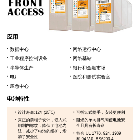
应用
数据中心
网络运行中心
工业程序控制设备
网络基站
半导体生产
银行和金融市场
电厂
医院和测试实验室
应急中心
电池特性
设计寿命:12年(25˚C)
可拆卸式提手，安装更便利
真正的前端子设计，嵌入式
阻燃的单向排气阀使电池安
铜制内螺纹，降低了电池内
全且具有长寿命
阻，减少了电池的维护，增
符合 UL 1778, 924, 1989
加了安全性
和 94 V-0, BS6290-4,