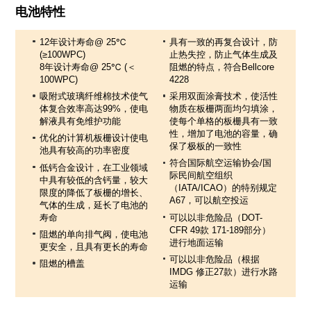
电池特性
12年设计寿命@ 25℃
具有一致的再复合设计，防
(≥100WPC)
止热失控，防止气体生成及
8年设计寿命@ 25℃ (＜
阻燃的特点，符合Bellcore
100WPC)
4228
吸附式玻璃纤维棉技术使气
采用双面涂膏技术，使活性
体复合效率高达99%，使电
物质在板栅两面均匀填涂，
解液具有免维护功能
使每个单格的板栅具有一致
性，增加了电池的容量，确
优化的计算机板栅设计使电
保了极板的一致性
池具有较高的功率密度
符合国际航空运输协会/国
低钙合金设计，在工业领域
际民间航空组织
中具有较低的含钙量，较大
（IATA/ICAO）的特别规定
限度的降低了板栅的增长、
A67，可以航空投运
气体的生成，延长了电池的
寿命
可以以非危险品（DOT-
CFR 49款 171-189部分）
阻燃的单向排气阀，使电池
进行地面运输
更安全，且具有更长的寿命
可以以非危险品（根据
阻燃的槽盖
IMDG 修正27款）进行水路
运输