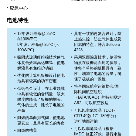
应急中心
电池特性
12年设计寿命@ 25℃
具有一致的再复合设计，防
(≥100WPC)
止热失控，防止气体生成及
8年设计寿命@ 25℃ (＜
阻燃的特点，符合Bellcore
100WPC)
4228
吸附式玻璃纤维棉技术使气
采用双面涂膏技术，使活性
体复合效率高达99%，使电
物质在板栅两面均匀填涂，
解液具有免维护功能
使每个单格的板栅具有一致
性，增加了电池的容量，确
优化的计算机板栅设计使电
保了极板的一致性
池具有较高的功率密度
符合国际航空运输协会/国
低钙合金设计，在工业领域
际民间航空组织
中具有较低的含钙量，较大
（IATA/ICAO）的特别规定
限度的降低了板栅的增长、
A67，可以航空投运
气体的生成，延长了电池的
寿命
可以以非危险品（DOT-
CFR 49款 171-189部分）
阻燃的单向排气阀，使电池
进行地面运输
更安全，且具有更长的寿命
可以以非危险品（根据
阻燃的槽盖
IMDG 修正27款）进行水路