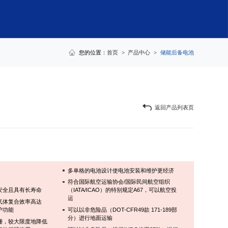
您的位置：
首页
>
产品中心
>
储能后备电池
返回产品列表页
多单格的电池设计使电池安装和维护更经济
符合国际航空运输协会/国际民间航空组织
安全且具有长寿命
（IATA/ICAO）的特别规定A67，可以航空投
运
气体复合效率高达
护功能
可以以非危险品（DOT-CFR49款 171-189部
分）进行地面运输
栅，较大限度地降低