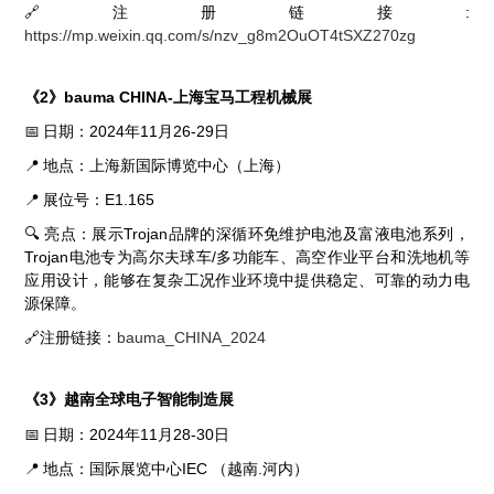
🔗注册链接
:
https://mp.weixin.qq.com/s/nzv_g8m2OuOT4tSXZ270zg
《2》bauma CHINA-上海宝马工程机械展
📅
日期：
2024
年
11
月
26-29
日
📍
地点：上海新国际博览中心（上海）
📍
展位号：
E1.165
🔍
亮点：展示
Trojan
品牌的深循环免维护电池及富液电池系列，
Trojan
电池专为高尔夫球车
/
多功能车、高空作业平台和洗地机等
应用设计，能够在复杂工况作业环境中提供稳定、可靠的动力电
源保障。
🔗注册链接：
bauma_CHINA_2024
《3》越南全球电子智能制造展
📅
日期：
2024
年
11
月
28-30
日
📍
地点：国际展览中心
IEC
（越南
.
河内）