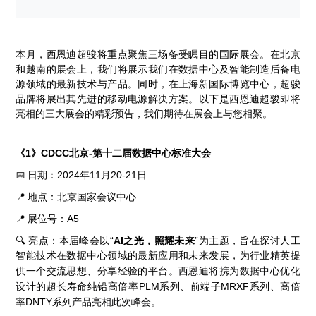
本月，西恩迪超骏将重点聚焦三场备受瞩目的国际展会。在北京
和越南的展会上，我们将展示我们在数据中心及智能制造后备电
源领域的最新技术与产品。同时，在上海新国际博览中心，超骏
品牌将展出其先进的移动电源解决方案。以下是西恩迪超骏即将
亮相的三大展会的精彩预告，我们期待在展会上与您相聚。
《1》CDCC北京-第十二届数据中心标准大会
📅
日期：
2024
年
11
月
20-21
日
📍
地点：北京国家会议中心
📍
展位号：
A5
🔍
亮点：本届峰会以
“
AI
之光，照耀未来
”
为主题，旨在探讨人工
智能技术在数据中心领域的最新应用和未来发展，为行业精英提
西恩迪将携为数据中心优化
供一个交流思想、分享经验的平台。
设计的
超长寿命纯铅高倍率PLM系列、前端子MRXF系列、高倍
产品亮相此次峰会。
率DNTY系列